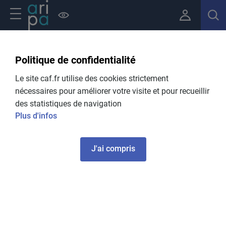
Aller au contenu principal
Navigation principale
Politique de confidentialité
Fil d'Ariane
Retour Actualites
Le site caf.fr utilise des cookies strictement
Revalorisation annuelle des pensions
nécessaires pour améliorer votre visite et pour recueillir
alimentaires
des statistiques de navigation
01.12.2025
Plus d'infos
J'ai compris
Image