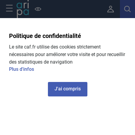
Aller au contenu principal
Navigation principale
Politique de confidentialité
Le site caf.fr utilise des cookies strictement
nécessaires pour améliorer votre visite et pour recueillir
Bienvenue sur le service public des
des statistiques de navigation
pensions alimentaires
Plus d'infos
J'ai compris
Comment l'Aripa peut m'aider ?
Quels sont vos droits ? Comment faire ?
Image
Je me laisse guider